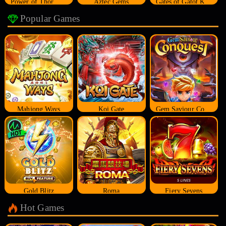
Power of Thor Megaways
Aztec Gems
Gates of Gatot Kaca
Popular Games
Mahjong Ways
Koi Gate
Gem Saviour Conquest
Gold Blitz
Roma
Fiery Sevens
Hot Games