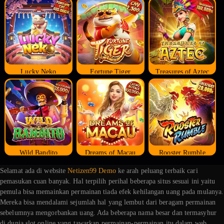
Lucky Neko
Fortune Tiger
Treasures of Aztec
Wild Bandito
Dreams of Macau
Rooster Rumble
Selamat ada di website
Netizen99 Demo
ke arah peluang terbaik cari
pemasukan cuan banyak. Hal terpilih perihal beberapa situs sesuai ini yaitu
pemula bisa memainkan permainan tiada efek kehilangan uang pada mulanya.
Mereka bisa mendalami sejumlah hal yang lembut dari beragam permainan
sebelumnya mengorbankan uang. Ada beberapa nama besar dan termasyhur
di dunia slot online yang tawarkan permainan-permainan itu dalam web