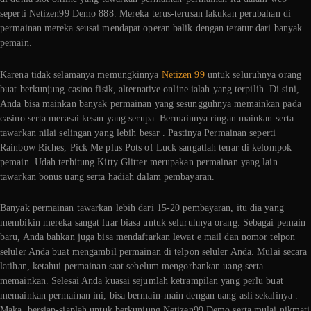
seperti Netizen99 Demo 888. Mereka terus-terusan lakukan perubahan di
permainan mereka seusai mendapat operan balik dengan teratur dari banyak
pemain.
Karena tidak selamanya memungkinnya
Netizen 99
untuk seluruhnya orang
buat berkunjung casino fisik, alternative online ialah yang terpilih. Di sini,
Anda bisa mainkan banyak permainan yang sesungguhnya memainkan pada
casino serta merasai kesan yang serupa. Bermainnya ringan mainkan serta
tawarkan nilai selingan yang lebih besar . Pastinya Permainan seperti
Rainbow Riches, Pick Me plus Pots of Luck sangatlah tenar di kelompok
pemain. Udah terhitung Kitty Glitter merupakan permainan yang lain
tawarkan bonus uang serta hadiah dalam pembayaran.
Banyak permainan tawarkan lebih dari 15-20 pembayaran, itu dia yang
membikin mereka sangat luar biasa untuk seluruhnya orang. Sebagai pemain
baru, Anda bahkan juga bisa mendaftarkan lewat e mail dan nomor telpon
seluler Anda buat mengambil permainan di telpon seluler Anda. Mulai secara
latihan, ketahui permainan saat sebelum mengorbankan uang serta
memainkan. Selesai Anda kuasai sejumlah ketrampilan yang perlu buat
memainkan permainan ini, bisa bermain-main dengan uang asli sekalinya .
Maka, bersiap-siaplah untuk berkunjung Netizen99 Demo serta mulai nikmati