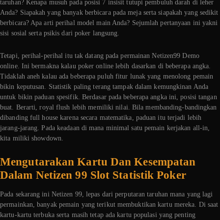
taruhan? Kenapa musuh pada posisi 7 insisit tutupi pembuluh darah di leher
Anda? Siapakah yang banyak berbicara pada meja serta siapakah yang sedikit
berbicara? Apa arti perihal model main Anda? Sejumlah pertanyaan ini yakni
sisi sosial serta psikis dari poker langsung.
Tetapi, perihal-perihal itu tak datang pada permainan Netizen99 Demo
online. Ini bermakna kalau poker online lebih dasarkan di beberapa angka.
Tidaklah aneh kalau ada beberapa puluh fitur lunak yang menolong pemain
bikin keputusan. Statistik paling terang tampak dalam kemungkinan Anda
untuk bikin paduan spesifik. Berdasar pada beberapa angka ini, posisi tangan
buat. Berarti, royal flush lebih memiliki nilai. Bila membanding-bandingkan
dibanding full house karena secara matematika, paduan itu terjadi lebih
jarang-jarang. Pada keadaan di mana minimal satu pemain kerjakan all-in,
kita miliki showdown.
Mengutarakan Kartu Dan Kesempatan
Dalam Netizen 99 Slot Statistik Poker
Pada sekarang ini Netizen 99, lepas dari perputaran taruhan mana yang lagi
permainkan, banyak pemain yang terikut membuktikan kartu mereka. Di saat
kartu-kartu terbuka serta masih tetap ada kartu populasi yang penting