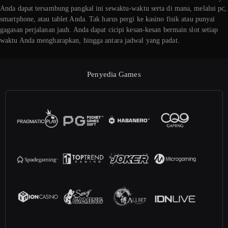
Anda dapat tersambung pangkal ini sewaktu-waktu serta di mana, melalui pc,
smartphone, atau tablet Anda. Tak harus pergi ke kasino fisik atau punyai
gagasan perjalanan jauh. Anda dapat cicipi kesan-kesan bermain slot setiap
waktu Anda mengharapkan, hingga antara jadwal yang padat.
Penyedia Games