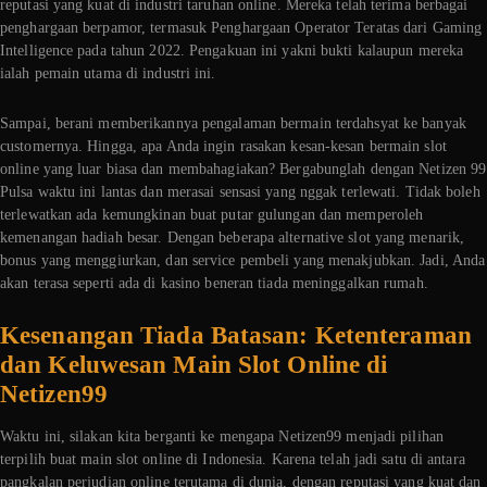
reputasi yang kuat di industri taruhan online. Mereka telah terima berbagai
penghargaan berpamor, termasuk Penghargaan Operator Teratas dari Gaming
Intelligence pada tahun 2022. Pengakuan ini yakni bukti kalaupun mereka
ialah pemain utama di industri ini.
Sampai, berani memberikannya pengalaman bermain terdahsyat ke banyak
customernya. Hingga, apa Anda ingin rasakan kesan-kesan bermain slot
online yang luar biasa dan membahagiakan? Bergabunglah dengan Netizen 99
Pulsa waktu ini lantas dan merasai sensasi yang nggak terlewati. Tidak boleh
terlewatkan ada kemungkinan buat putar gulungan dan memperoleh
kemenangan hadiah besar. Dengan beberapa alternative slot yang menarik,
bonus yang menggiurkan, dan service pembeli yang menakjubkan. Jadi, Anda
akan terasa seperti ada di kasino beneran tiada meninggalkan rumah.
Kesenangan Tiada Batasan: Ketenteraman
dan Keluwesan Main Slot Online di
Netizen99
Waktu ini, silakan kita berganti ke mengapa Netizen99 menjadi pilihan
terpilih buat main slot online di Indonesia. Karena telah jadi satu di antara
pangkalan perjudian online terutama di dunia, dengan reputasi yang kuat dan