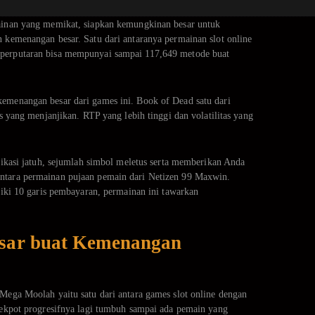
mainan yang memikat, siapkan kemungkinan besar untuk
 kemenangan besar. Satu dari antaranya permainan slot online
 perputaran bisa mempunyai sampai 117,649 metode buat
emenangan besar dari games ini. Book of Dead satu dari
 yang menjanjikan. RTP yang lebih tinggi dan volatilitas yang
fikasi jatuh, sejumlah simbol meletus serta memberikan Anda
antara permainan pujaan pemain dari Netizen 99 Maxwin.
liki 10 garis pembayaran, permainan ini tawarkan
Besar buat Kemenangan
Mega Moolah yaitu satu dari antara games slot online dengan
Jekpot progresifnya lagi tumbuh sampai ada pemain yang