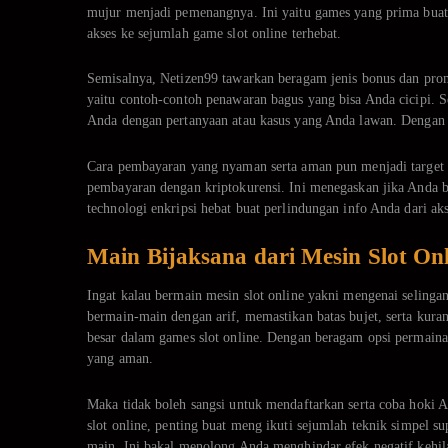
mujur menjadi pemenangnya. Ini yaitu games yang prima bu
akses ke sejumlah game slot online terhebat.
Semisalnya, Netizen99 tawarkan beragam jenis bonus dan prom
yaitu contoh-contoh penawaran bagus yang bisa Anda cicipi. 
Anda dengan pertanyaan atau kasus yang Anda lawan. Dengan s
Cara pembayaran yang nyaman serta aman pun menjadi target u
pembayaran dengan kriptokurensi. Ini menegaskan jika Anda b
technologi enkripsi hebat buat perlindungan info Anda dari a
Main Bijaksana dari Mesin Slot On
Ingat kalau bermain mesin slot online yakni mengenai selinga
bermain-main dengan arif, memastikan batas bujet, serta ku
besar dalam games slot online. Dengan beragam opsi permain
yang aman.
Maka tidak boleh sangsi untuk mendaftarkan serta coba hoki
slot online, penting buat meng ikuti sejumlah teknik simpel
main. Ini bakal menolong Anda menghindar efek negatif kehila