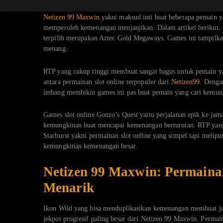
Netizen 99 Maxwin
yakni maksud inti buat beberapa pemain y
memperoleh kemenangan menjanjikan. Dalam artikel berikut, k
terpilih merupakan Aztec Gold Megaways. Games ini tampilka
menang.
RTP yang cukup tinggi membuat sangat bagus untuk pemain yan
antara permainan slot online terpopuler dari
Netizen99
. Denga
imbang membikin games ini pas buat pemain yang cari kemung
Games slot online Gonzo’s Quest yaitu perjalanan epik ke jam
kemungkinan buat mencapai kemenangan berturutan. RTP yang 
Starburst yakni permainan slot online yang simpel tapi melip
kemungkinan kemenangan besar.
Netizen 99 Maxwin: Permainan
Menarik
Ikon Wild yang bisa menduplikasikan kemenangan membuat jadi 
jekpot progresif paling besar dari Netizen 99 Maxwin. Perma