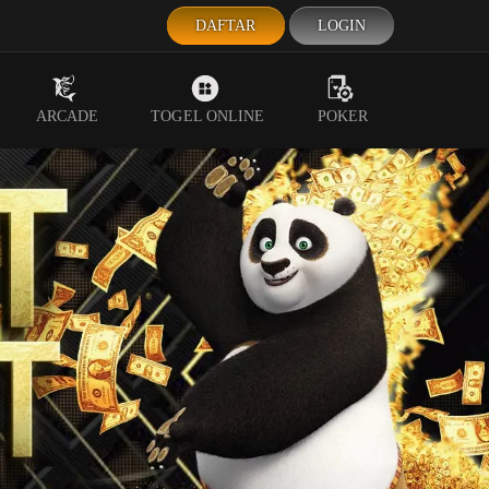
DAFTAR
LOGIN
ARCADE
TOGEL ONLINE
POKER