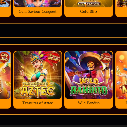
Gem Saviour Conquest
Gold Blitz
Treasures of Aztec
Wild Bandito