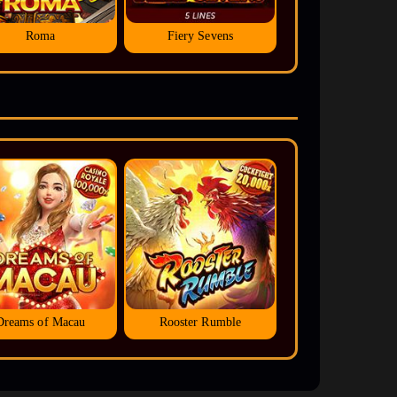
Roma
Fiery Sevens
Dreams of Macau
Rooster Rumble