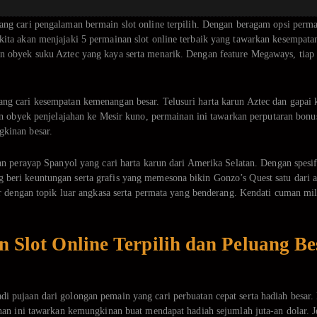
ang cari pengalaman bermain slot online terpilih. Dengan beragam opsi per
ita akan menjajaki 5 permainan slot online terbaik yang tawarkan kesempatan
n obyek suku Aztec yang kaya serta menarik. Dengan feature Megaways, tiap
g cari kesempatan kemenangan besar. Telusuri harta karun Aztec dan gapai k
n obyek penjelajahan ke Mesir kuno, permainan ini tawarkan perputaran bonus
kinan besar.
an perayap Spanyol yang cari harta karun dari Amerika Selatan. Dengan spesi
beri keuntungan serta grafis yang memesona bikin Gonzo’s Quest satu dari 
ur dengan topik luar angkasa serta permata yang benderang. Kendati cuman mi
 Slot Online Terpilih dan Peluang 
pujaan dari golongan pemain yang cari perbuatan cepat serta hadiah besar. 
inan ini tawarkan kemungkinan buat mendapat hadiah sejumlah juta-an dolar. 