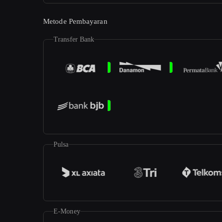
Metode Pembayaran
Transfer Bank
Pulsa
E-Money