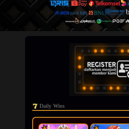
Daily Wins