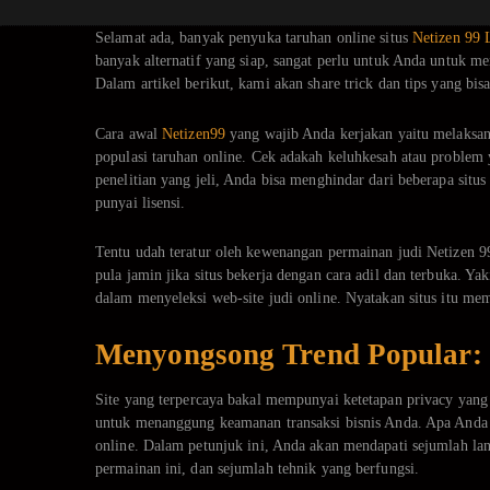
Selamat ada, banyak penyuka taruhan online situs
Netizen 99 
banyak alternatif yang siap, sangat perlu untuk Anda untuk m
Dalam artikel berikut, kami akan share trick dan tips yang
Cara awal
Netizen99
yang wajib Anda kerjakan yaitu melaksana
populasi taruhan online. Cek adakah keluhkesah atau proble
penelitian yang jeli, Anda bisa menghindar dari beberapa sit
punyai lisensi.
Tentu udah teratur oleh kewenangan permainan judi Netizen 99 
pula jamin jika situs bekerja dengan cara adil dan terbuka. Y
dalam menyeleksi web-site judi online. Nyatakan situs itu me
Menyongsong Trend Popular: 
Site yang terpercaya bakal mempunyai ketetapan privacy yang p
untuk menanggung keamanan transaksi bisnis Anda. Apa Anda
online. Dalam petunjuk ini, Anda akan mendapati sejumlah la
permainan ini, dan sejumlah tehnik yang berfungsi.