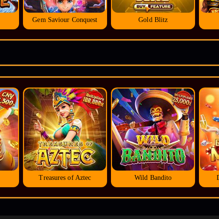
Gem Saviour Conquest
Gold Blitz
Treasures of Aztec
Wild Bandito